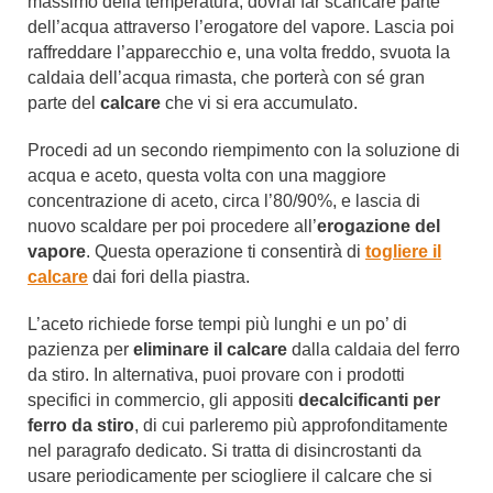
massimo della temperatura, dovrai far scaricare parte
dell’acqua attraverso l’erogatore del vapore. Lascia poi
raffreddare l’apparecchio e, una volta freddo, svuota la
caldaia dell’acqua rimasta, che porterà con sé gran
parte del
calcare
che vi si era accumulato.
Procedi ad un secondo riempimento con la soluzione di
acqua e aceto, questa volta con una maggiore
concentrazione di aceto, circa l’80/90%, e lascia di
nuovo scaldare per poi procedere all’
erogazione del
vapore
. Questa operazione ti consentirà di
togliere il
calcare
dai fori della piastra.
L’aceto richiede forse tempi più lunghi e un po’ di
pazienza per
eliminare il calcare
dalla caldaia del ferro
da stiro. In alternativa, puoi provare con i prodotti
specifici in commercio, gli appositi
decalcificanti per
ferro da stiro
, di cui parleremo più approfonditamente
nel paragrafo dedicato. Si tratta di disincrostanti da
usare periodicamente per sciogliere il calcare che si